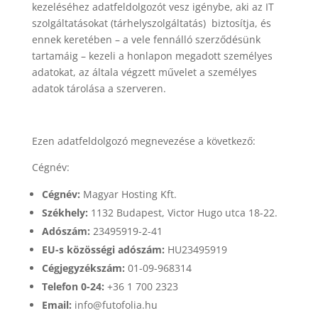
kezeléséhez adatfeldolgozót vesz igénybe, aki az IT
szolgáltatásokat (tárhelyszolgáltatás) biztosítja, és
ennek keretében – a vele fennálló szerződésünk
tartamáig – kezeli a honlapon megadott személyes
adatokat, az általa végzett művelet a személyes
adatok tárolása a szerveren.
Ezen adatfeldolgozó megnevezése a következő:
Cégnév:
Cégnév:
Magyar Hosting Kft.
Székhely:
1132 Budapest, Victor Hugo utca 18-22.
Adószám:
23495919-2-41
EU-s közösségi adószám:
HU23495919
Cégjegyzékszám:
01-09-968314
Telefon 0-24:
+36 1 700 2323
Email:
info@futofolia.hu