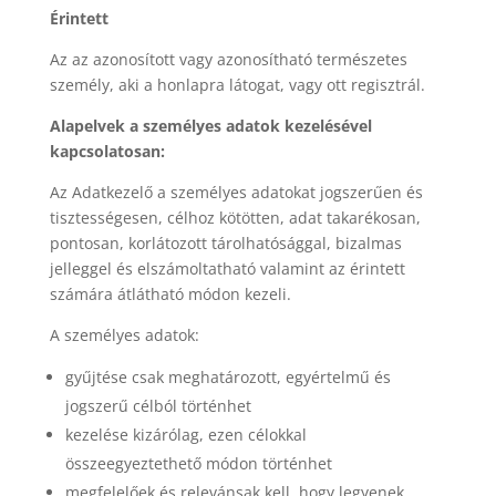
Érintett
Az az azonosított vagy azonosítható természetes
személy, aki a honlapra látogat, vagy ott regisztrál.
Alapelvek a személyes adatok kezelésével
kapcsolatosan:
Az Adatkezelő a személyes adatokat jogszerűen és
tisztességesen, célhoz kötötten, adat takarékosan,
pontosan, korlátozott tárolhatósággal, bizalmas
jelleggel és elszámoltatható valamint az érintett
számára átlátható módon kezeli.
A személyes adatok:
gyűjtése csak meghatározott, egyértelmű és
jogszerű célból történhet
kezelése kizárólag, ezen célokkal
összeegyeztethető módon történhet
megfelelőek és relevánsak kell, hogy legyenek