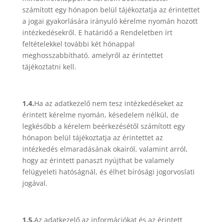
számított egy hónapon belül tájékoztatja az érintettet
a jogai gyakorlására irányuló kérelme nyomán hozott
intézkedésekről. E határidő a Rendeletben írt
feltételekkel további két hónappal
meghosszabbítható. amelyről az érintettet
tájékoztatni kell.
1.4.
Ha az adatkezelő nem tesz intézkedéseket az
érintett kérelme nyomán, késedelem nélkül, de
legkésőbb a kérelem beérkezésétől számított egy
hónapon belül tájékoztatja az érintettet az
intézkedés elmaradásának okairól, valamint arról,
hogy az érintett panaszt nyújthat be valamely
felügyeleti hatóságnál, és élhet bírósági jogorvoslati
jogával.
1.5.
Az adatkezelő az információkat és az érintett