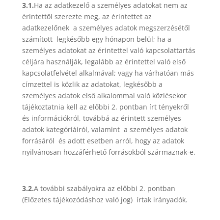
3.1.
Ha az adatkezelő a személyes adatokat nem az
érintettől szerezte meg, az érintettet az
adatkezelőnek a személyes adatok megszerzésétől
számított legkésőbb egy hónapon belül; ha a
személyes adatokat az érintettel való kapcsolattartás
céljára használják, legalább az érintettel való első
kapcsolatfelvétel alkalmával; vagy ha várhatóan más
címzettel is közlik az adatokat, legkésőbb a
személyes adatok első alkalommal való közlésekor
tájékoztatnia kell az előbbi 2. pontban írt tényekről
és információkról, továbbá az érintett személyes
adatok kategóriáiról, valamint a személyes adatok
forrásáról és adott esetben arról, hogy az adatok
nyilvánosan hozzáférhető forrásokból származnak-e.
3.2.
A további szabályokra az előbbi 2. pontban
(Előzetes tájékozódáshoz való jog) írtak irányadók.