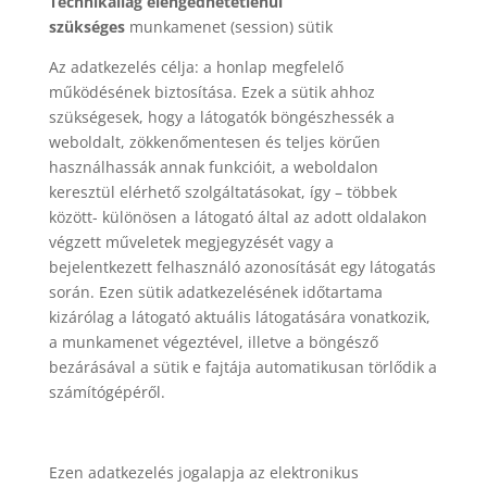
Technikailag elengedhetetlenül
szükséges
munkamenet (session) sütik
Az adatkezelés célja: a honlap megfelelő
működésének biztosítása. Ezek a sütik ahhoz
szükségesek, hogy a látogatók böngészhessék a
weboldalt, zökkenőmentesen és teljes körűen
használhassák annak funkcióit, a weboldalon
keresztül elérhető szolgáltatásokat, így – többek
között- különösen a látogató által az adott oldalakon
végzett műveletek megjegyzését vagy a
bejelentkezett felhasználó azonosítását egy látogatás
során. Ezen sütik adatkezelésének időtartama
kizárólag a látogató aktuális látogatására vonatkozik,
a munkamenet végeztével, illetve a böngésző
bezárásával a sütik e fajtája automatikusan törlődik a
számítógépéről.
Ezen adatkezelés jogalapja az elektronikus