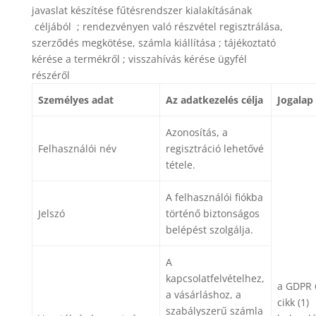
javaslat készítése fűtésrendszer kialakításának
céljából ; rendezvényen való részvétel regisztrálása,
szerződés megkötése, számla kiállítása ; tájékoztató
kérése a termékről ; visszahívás kérése ügyfél
részéről
Személyes adat
Az adatkezelés célja
Jogalap
Azonosítás, a
Felhasználói név
regisztráció lehetővé
tétele.
A felhasználói fiókba
Jelszó
történő biztonságos
belépést szolgálja.
A
kapcsolatfelvételhez,
a GDPR 
a vásárláshoz, a
cikk (1)
szabályszerű számla