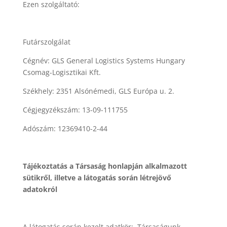
Ezen szolgáltató:
Futárszolgálat
Cégnév: GLS General Logistics Systems Hungary
Csomag-Logisztikai Kft.
Székhely: 2351 Alsónémedi, GLS Európa u. 2.
Cégjegyzékszám: 13-09-111755
Adószám: 12369410-2-44
Tájékoztatás a Társaság honlapján alkalmazott
sütikről, illetve a látogatás során létrejövő
adatokról
A látogatás során kezelt adatkör: Társaságunk