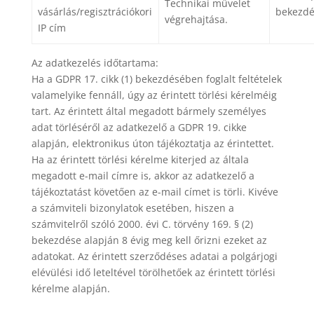
Technikai művelet
vásárlás/regisztrációkori
bekezdé
végrehajtása.
IP cím
Az adatkezelés időtartama:
Ha a GDPR 17. cikk (1) bekezdésében foglalt feltételek
valamelyike fennáll, úgy az érintett törlési kérelméig
tart. Az érintett által megadott bármely személyes
adat törléséről az adatkezelő a GDPR 19. cikke
alapján, elektronikus úton tájékoztatja az érintettet.
Ha az érintett törlési kérelme kiterjed az általa
megadott e-mail címre is, akkor az adatkezelő a
tájékoztatást követően az e-mail címet is törli. Kivéve
a számviteli bizonylatok esetében, hiszen a
számvitelről szóló 2000. évi C. törvény 169. § (2)
bekezdése alapján 8 évig meg kell őrizni ezeket az
adatokat. Az érintett szerződéses adatai a polgárjogi
elévülési idő leteltével törölhetőek az érintett törlési
kérelme alapján.