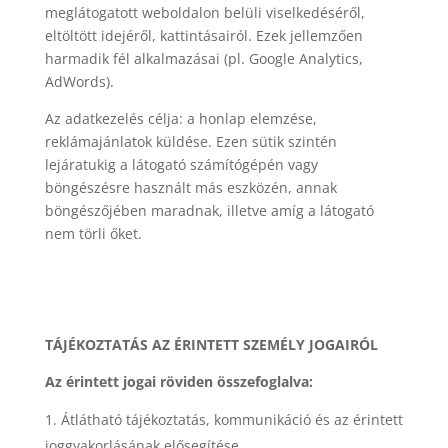
meglátogatott weboldalon belüli viselkedéséről,
eltöltött idejéről, kattintásairól. Ezek jellemzően
harmadik fél alkalmazásai (pl. Google Analytics,
AdWords).
Az adatkezelés célja: a honlap elemzése,
reklámajánlatok küldése. Ezen sütik szintén
lejáratukig a látogató számítógépén vagy
böngészésre használt más eszközén, annak
böngészőjében maradnak, illetve amíg a látogató
nem törli őket.
TÁJÉKOZTATÁS AZ ÉRINTETT SZEMÉLY JOGAIRÓL
Az érintett jogai röviden összefoglalva:
Átlátható tájékoztatás, kommunikáció és az érintett
joggyakorlásának elősegítése