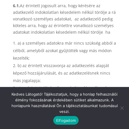
6.1.
Az érintett jogosult arra, hogy kérésére az
adatkezelő indokolatlan késedelem nélkül törölje a rá
vonatkozó személyes adatokat, az adatkezelő pedig
köteles arra, hogy az érintettre vonatkozó személyes
adatokat indokolatlan késedelem nélkül törölje ha
a) a személyes adatokra már nincs szükség abból a
célból, amelyből azokat gyűjtötték vagy más módon
kezelték;
b) az érintett visszavonja az adatkezelés alapját
képező hozzájárulását, és az adatkezelésnek nincs
más jogalapja;
c) az érintett tiltakozik az adatkezelése ellen, és
Kedves Látogató! Tájékoztatjuk, hogy a honlap felhasználói
nincs elsőbbséget élvező jogszerű ok az
élmény fokozásának érdekében sütiket alkalmazunk. A
adatkezelésre,
honlapunk használatával Ön a tájékoztatásunkat tudomásul
d) a személyes adatokat jogellenesen kezelték;
veszi.
e) a személyes adatokat az adatkezelőre
Elfogadom
alkalmazandó uniós vagy tagállami jogban előírt jogi