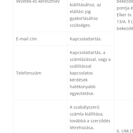
Vezeték-és keresztnév
bekezdé
kiállításához, az
pontja é
elállási jog
Elker tv.
gyakorlásához
13/A. § (
szükséges.
bekezdé
E-mail cím
Kapcsolattartás.
Kapcsolattartás, a
számlázással, vagy a
szállítással
Telefonszám
kapcsolatos
kérdések
hatékonyabb
egyeztetése.
A szabályszerű
számla kiállítása,
továbbá a szerződés
létrehozása,
6. cikk (