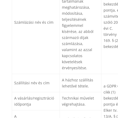
tartalmának
bekezdé
meghatározása,
pontja, 
módosítása,
számvite
teljesítésének
Számlázási név és cím
szóló 20
figyelemmel
évi C.
kísérése, az abból
törvény
származó díjak
169. § (2
számlázása,
bekezd
valamint az azzal
kapcsolatos
követelések
érvényesítése.
A házhoz szállítás
Szállítási név és cím
lehetővé tétele.
a GDPR 
cikk (1)
A vásárlás/regisztráció
Technikai művelet
bekezdé
időpontja
végrehajtása.
pontja é
Elker tv.
A
13/A. § (