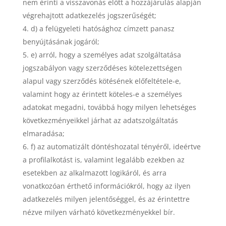
nem érinti a visszavonás előtt a hozzájárulás alapján
végrehajtott adatkezelés jogszerűségét;
d) a felügyeleti hatósághoz címzett panasz
benyújtásának jogáról;
e) arról, hogy a személyes adat szolgáltatása
jogszabályon vagy szerződéses kötelezettségen
alapul vagy szerződés kötésének előfeltétele-e,
valamint hogy az érintett köteles-e a személyes
adatokat megadni, továbbá hogy milyen lehetséges
következményeikkel járhat az adatszolgáltatás
elmaradása;
f) az automatizált döntéshozatal tényéről, ideértve
a profilalkotást is, valamint legalább ezekben az
esetekben az alkalmazott logikáról, és arra
vonatkozóan érthető információkról, hogy az ilyen
adatkezelés milyen jelentőséggel, és az érintettre
nézve milyen várható következményekkel bír.