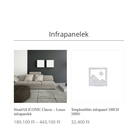
Infrapanelek
Heat4All ICONIC Classic – Luxus
Templomfűtés infrapanel 100CH
infrapanelek
100W
Ártartomány:
189,100
Ft
–
443,100
Ft
32,400
Ft
189,100 Ft
-