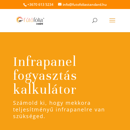
+3670 613 5234
info@futofoliastandard.hu
Infrapanel
fogyasztás
kalkulátor
Számold ki, hogy mekkora
teljesítményű infrapanelre van
szükséged.