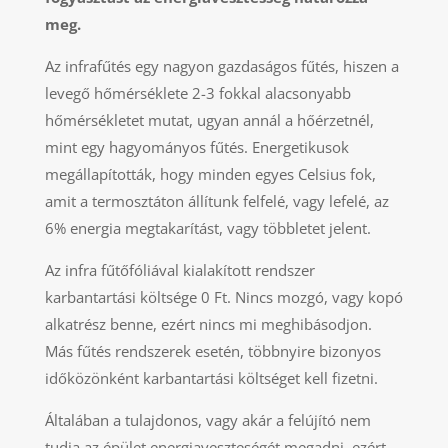
meg.
Az infrafűtés egy nagyon gazdaságos fűtés, hiszen a
levegő hőmérséklete 2-3 fokkal alacsonyabb
hőmérsékletet mutat, ugyan annál a hőérzetnél,
mint egy hagyományos fűtés. Energetikusok
megállapították, hogy minden egyes Celsius fok,
amit a termosztáton állítunk felfelé, vagy lefelé, az
6% energia megtakarítást, vagy többletet jelent.
Az infra fűtőfóliával kialakított rendszer
karbantartási költsége 0 Ft. Nincs mozgó, vagy kopó
alkatrész benne, ezért nincs mi meghibásodjon.
Más fűtés rendszerek esetén, többnyire bizonyos
időközönként karbantartási költséget kell fizetni.
Általában a tulajdonos, vagy akár a felújító nem
tudja az épület energiaveszteségét megadni, ezért