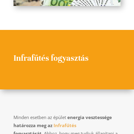
Infrafűtés fogyasztás
Minden esetben az épület
energia vesztessége
határozza meg az
Infrafűtés
fogyasztását.
Ahhoz, hogy meg tudjuk állapítani a