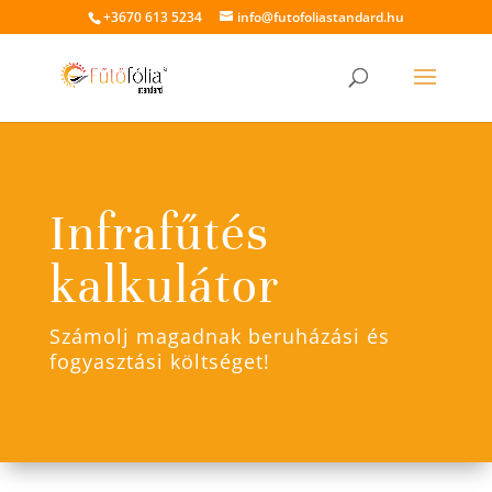
+3670 613 5234
info@futofoliastandard.hu
Infrafűtés
kalkulátor
Számolj magadnak beruházási és
fogyasztási költséget!