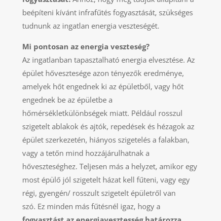
beépíteni kívánt infrafűtés fogyasztását, szükséges
tudnunk az ingatlan energia veszteségét.
Mi pontosan az energia veszteség?
Az ingatlanban tapasztalható energia elvesztése. Az
épület hővesztesége azon tényezők eredménye,
amelyek hőt engednek ki az épületből, vagy hőt
engednek be az épületbe a
hőmérsékletkülönbségek miatt. Például rosszul
szigetelt ablakok és ajtók, repedések és hézagok az
épület szerkezetén, hiányos szigetelés a falakban,
vagy a tetőn mind hozzájárulhatnak a
hőveszteséghez. Teljesen más a helyzet, amikor egy
most épülő jól szigetelt házat kell fűteni, vagy egy
régi, gyengén/ rosszult szigetelt épületről van
szó. Ez minden más fűtésnél igaz, hogy a
fogyasztást az energiavesztesség határozza