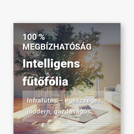
100 %
MEGBÍZHATÓSÁG
Intelligens
fűtőfólia
Infrafűtés – egészséges,
modern, gazdaságos