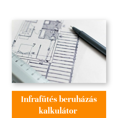
Infrafűtés beruházás
kalkulátor