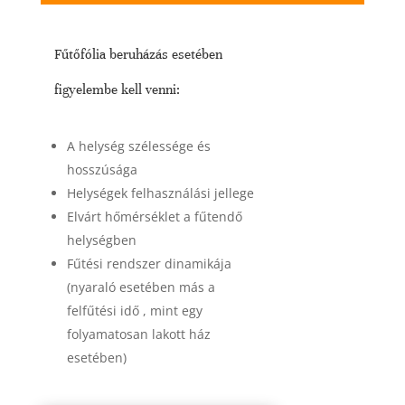
Fűtőfólia beruházás esetében
figyelembe kell venni:
A helység szélessége és
hosszúsága
Helységek felhasználási jellege
Elvárt hőmérséklet a fűtendő
helységben
Fűtési rendszer dinamikája
(nyaraló esetében más a
felfűtési idő , mint egy
folyamatosan lakott ház
esetében)