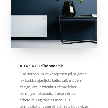
ADAX NEO fűtőpanelek
Első sorban, jó és közepesen jól szigetelt
lakásokba ajánljuk. Letisztult, modern
design, ami esztétikus eleme lehet
bármilyen lakásnak. 4 alap színben
érhető el. Digitális és manuális
termosztáttal vezérelhető. Ez a típus vízes