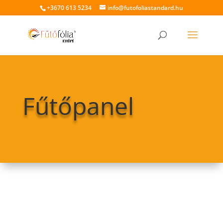
+3670 613 5234
info@futofoliastandard.hu
Fűtőpanel