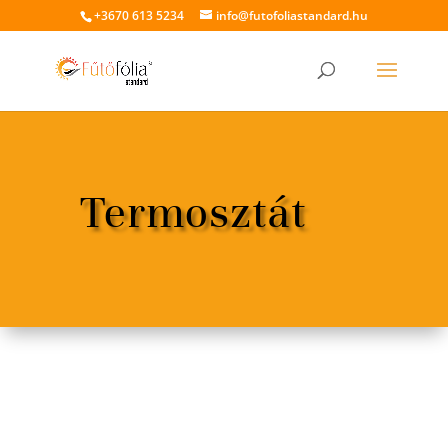
+3670 613 5234
info@futofoliastandard.hu
Termosztát