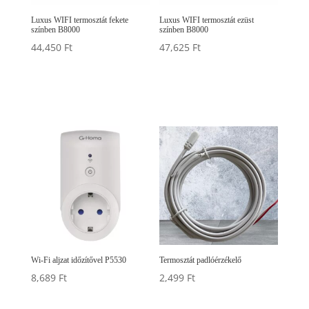
Luxus WIFI termosztát fekete
Luxus WIFI termosztát ezüst
színben B8000
színben B8000
44,450
Ft
47,625
Ft
Wi-Fi aljzat időzítővel P5530
Termosztát padlóérzékelő
8,689
Ft
2,499
Ft