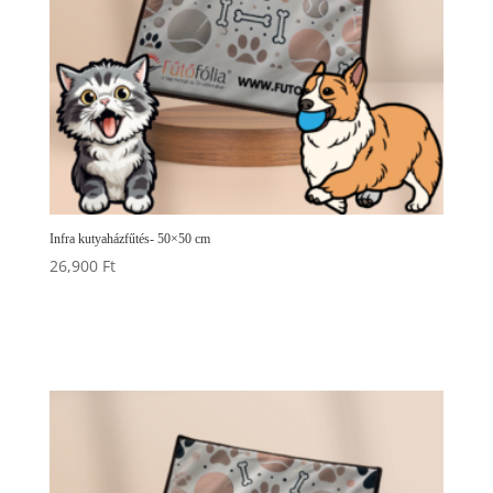
Infra kutyaházfűtés- 50×50 cm
26,900
Ft