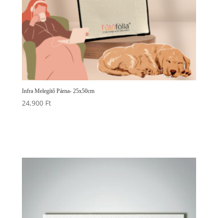
Infra Melegítő Párna- 25x50cm
24,900
Ft