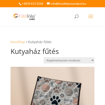
+3670 613 5234
info@futofoliastandard.hu
Kezdőlap
/ Kutyaház fűtés
Kutyaház fűtés