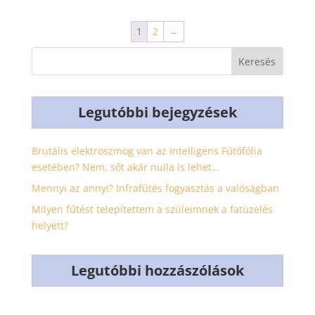
1
2
→
Legutóbbi bejegyzések
Brutális elektroszmog van az Intelligens Fűtőfólia
esetében? Nem, sőt akár nulla is lehet…
Mennyi az annyi? Infrafűtés fogyasztás a valóságban
Milyen fűtést telepítettem a szüleimnek a fatüzelés
helyett?
Legutóbbi hozzászólások