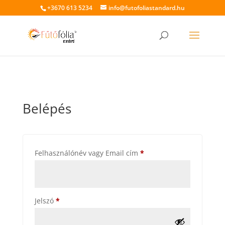
+3670 613 5234
info@futofoliastandard.hu
Belépés
Kötelező
Felhasználónév vagy Email cím
*
Kötelező
Jelszó
*