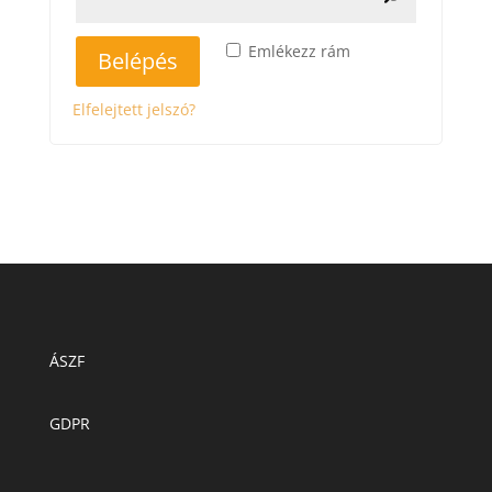
Emlékezz rám
Belépés
Elfelejtett jelszó?
ÁSZF
GDPR