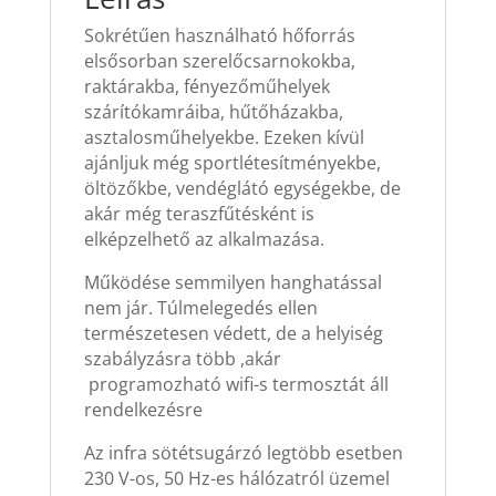
Sokrétűen használható hőforrás
elsősorban szerelőcsarnokokba,
raktárakba, fényezőműhelyek
szárítókamráiba, hűtőházakba,
asztalosműhelyekbe. Ezeken kívül
ajánljuk még sportlétesítményekbe,
öltözőkbe, vendéglátó egységekbe, de
akár még teraszfűtésként is
elképzelhető az alkalmazása.
Működése semmilyen hanghatással
nem jár. Túlmelegedés ellen
természetesen védett, de a helyiség
szabályzásra több ,akár
programozható wifi-s termosztát áll
rendelkezésre
Az infra sötétsugárzó legtöbb esetben
230 V-os, 50 Hz-es hálózatról üzemel