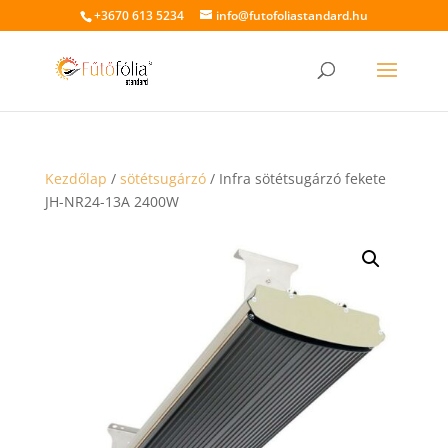
+3670 613 5234
info@futofoliastandard.hu
Kezdőlap
/
sötétsugárzó
/ Infra sötétsugárzó fekete
JH-NR24-13A 2400W