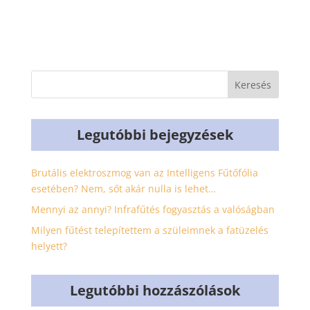
Legutóbbi bejegyzések
Brutális elektroszmog van az Intelligens Fűtőfólia
esetében? Nem, sőt akár nulla is lehet…
Mennyi az annyi? Infrafűtés fogyasztás a valóságban
Milyen fűtést telepítettem a szüleimnek a fatüzelés
helyett?
Legutóbbi hozzászólások