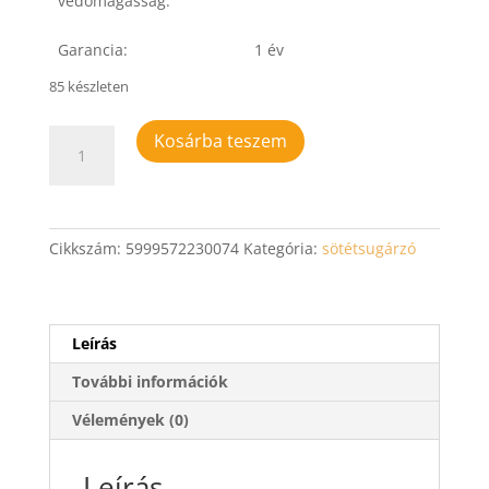
védőmagasság:
Garancia:
1 év
85 készleten
Infra
Kosárba teszem
sötétsugárzó
fekete
JH-
NR24-
Cikkszám:
5999572230074
Kategória:
sötétsugárzó
13A
2400W
mennyiség
Leírás
További információk
Vélemények (0)
Leírás