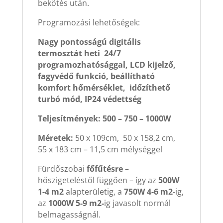
bekötés után.
Programozási lehetőségek:
Nagy pontosságú digitális
termosztát heti 24/7
programozhatósággal, LCD kijelző,
fagyvédő funkció, beállítható
komfort hőmérséklet, időzíthető
turbó mód, IP24 védettség
Teljesítmények: 500 – 750 – 1000W
Méretek:
50 x 109cm, 50 x 158,2 cm,
55 x 183 cm – 11,5 cm mélységgel
Fürdőszobai
főfűtésre
–
hőszigeteléstől függően – így az
500W
1-4 m2
alapterületig, a
750W 4-6 m2
-ig,
az
1000W 5-9 m2-
ig javasolt normál
belmagasságnál.