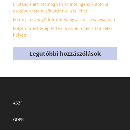
Brutális elektroszmog van az Intelligens Fűtőfólia
esetében? Nem, sőt akár nulla is lehet…
Mennyi az annyi? Infrafűtés fogyasztás a valóságban
Milyen fűtést telepítettem a szüleimnek a fatüzelés
helyett?
Legutóbbi hozzászólások
ÁSZF
GDPR