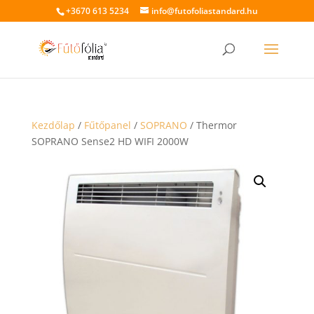
+3670 613 5234
info@futofoliastandard.hu
Kezdőlap
/
Fűtőpanel
/
SOPRANO
/ Thermor
SOPRANO Sense2 HD WIFI 2000W