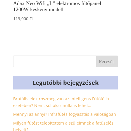
Adax Neo Wifi „L” elektromos fűtőpanel
1200W keskeny modell
119,000
Ft
Legutóbbi bejegyzések
Brutális elektroszmog van az Intelligens Fűtőfólia
esetében? Nem, sőt akár nulla is lehet…
Mennyi az annyi? Infrafűtés fogyasztás a valóságban
Milyen fűtést telepítettem a szüleimnek a fatüzelés
helyett?